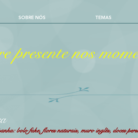
SOBRE NÓS
TEMAS
e presente nos momen
ca
nha: bolo fake, flores naturais, muro inglês, doces per