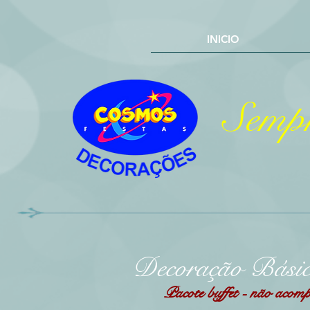
INICIO
Sempr
Decoração Bási
Pacote buffet - não acompa