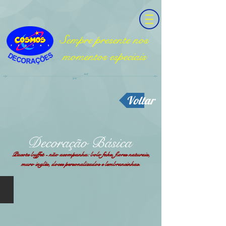
Sempre presente nos
momentos especiais
Voltar
Decoração Básica
Pacote buffet - não acompanha: bolo fake, flores naturais,
muro inglês, doces personalizados e lembrancinhas.
Básica 01