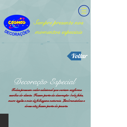
Sempre presente nos
momentos especiais
Voltar
Decoração Especial
Todas
possuem
valor adicional que variam conforme
escolha do cliente. Fazem parte da decoração: bolo fake,
muro inglês e mix de folhagens naturais. Lembrancinhas e
doces não fazem parte do pacote.
Especial 01