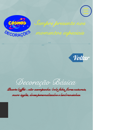
Sempre presente nos
momentos especiais
Voltar
Decoração Básica
Pacote buffet - não acompanha: bolo fake, flores naturais,
muro inglês, doces personalizados e lembrancinhas.
Decoração Pocket 01