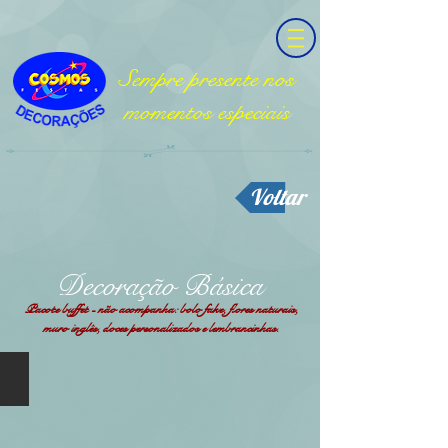
Sempre presente nos
momentos especiais
Voltar
Decoração Básica
Pacote buffet - não acompanha: bolo fake, flores naturais,
muro inglês, doces personalizados e lembrancinhas.
Básica 01