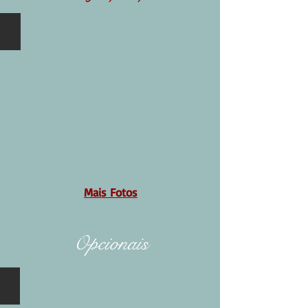
Luxo 01 - Festa em Casa
Mais Fotos
Opcionais
Opcional 01 - Lembrancinhas