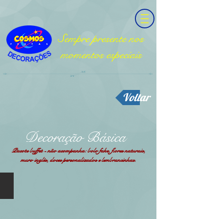
Sempre presente nos
momentos especiais
Voltar
Decoração Básica
Pacote buffet - não acompanha: bolo fake, flores naturais,
muro inglês, doces personalizados e lembrancinhas.
Mini Table