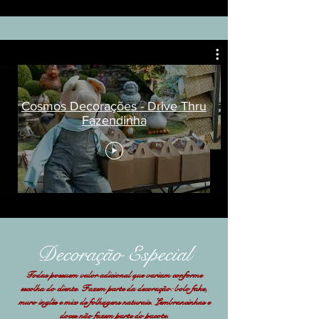
Cosmos Decorações - Drive Thru
Fazendinha
Decoração Especial
Todas
possuem
valor adicional que variam conforme
escolha do cliente. Fazem parte da decoração: bolo fake,
muro inglês e mix de folhagens naturais. Lembrancinhas e
doces não fazem parte do pacote.