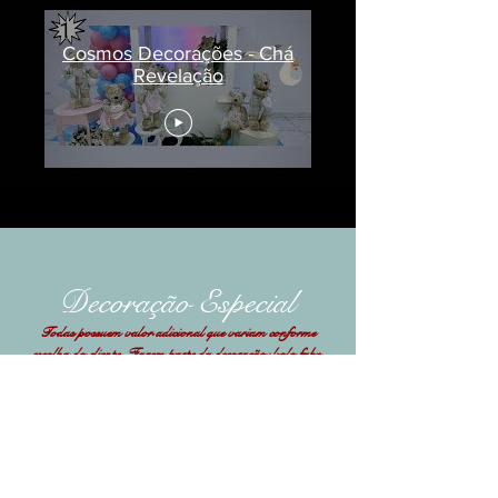
Cosmos Decorações - Chá
Revelação
Decoração Especial
Todas
possuem
valor adicional que variam conforme
escolha do cliente. Fazem parte da decoração: bolo fake,
muro inglês e mix de folhagens naturais. Lembrancinhas e
doces não fazem parte do pacote.
Especial 01