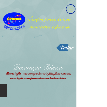
Sempre presente nos
momentos especiais
Voltar
Decoração Básica
Pacote buffet - não acompanha: bolo fake, flores naturais,
muro inglês, doces personalizados e lembrancinhas.
Decoração Pocket - 01
Antes