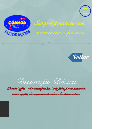
Sempre presente nos
momentos especiais
Voltar
Decoração Básica
Pacote buffet - não acompanha: bolo fake, flores naturais,
muro inglês, doces personalizados e lembrancinhas.
Básica 01