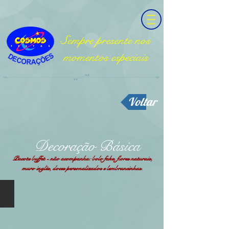
Sempre presente nos
momentos especiais
Voltar
Decoração Básica
Pacote buffet - não acompanha: bolo fake, flores naturais,
muro inglês, doces personalizados e lembrancinhas.
Básica 01