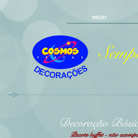
INICIO
Sempr
Decoração Bási
Pacote buffet - não acompan