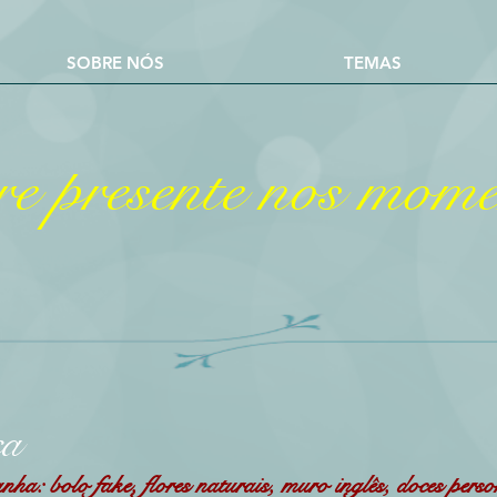
SOBRE NÓS
TEMAS
e presente nos momen
ca
ha: bolo fake, flores naturais, muro inglês, doces pers