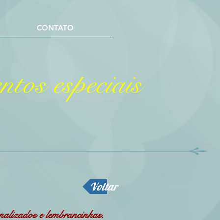
CONTATO
tos especiais
Voltar
onalizados e lembrancinhas.