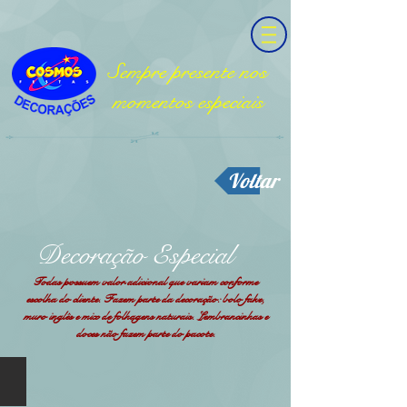
Sempre presente nos
momentos especiais
Voltar
Decoração Especial
Todas
possuem
valor adicional que variam conforme
escolha do cliente. Fazem parte da decoração: bolo fake,
muro inglês e mix de folhagens naturais. Lembrancinhas e
doces não fazem parte do pacote.
Especial 01 - Detalhes