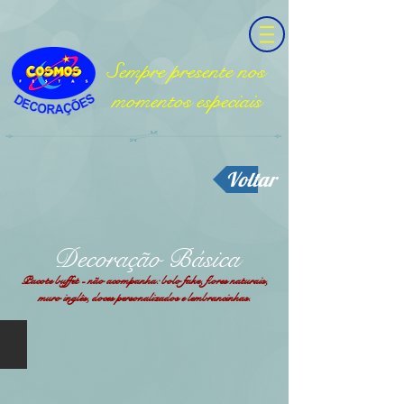
Sempre presente nos
momentos especiais
Voltar
Decoração Básica
Pacote buffet - não acompanha: bolo fake, flores naturais,
muro inglês, doces personalizados e lembrancinhas.
Básica 01